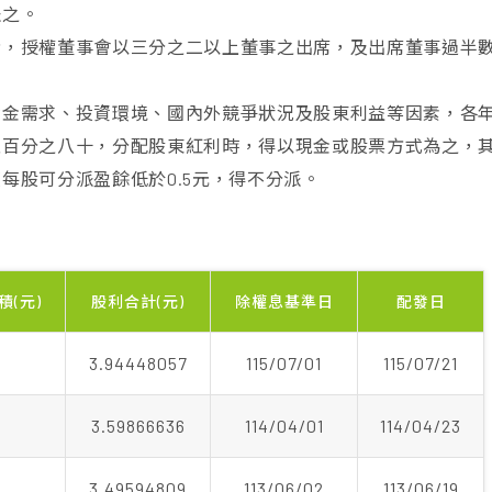
派之。
者，授權董事會以三分之二以上董事之出席，及出席董事過半
資金需求、投資環境、國內外競爭狀況及股東利益等因素，各
至百分之八十，分配股東紅利時，得以現金或股票方式為之，
每股可分派盈餘低於0.5元，得不分派。
積(元)
股利合計(元)
除權息基準日
配發日
0
3.94448057
115/07/01
115/07/21
0
3.59866636
114/04/01
114/04/23
0
3.49594809
113/06/02
113/06/19