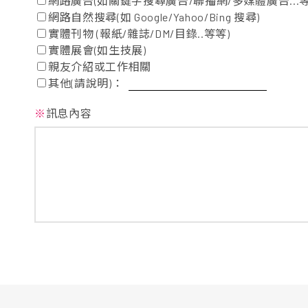
網路廣告(如關鍵字搜尋廣告/聯播網/多媒體廣告...等
網路自然搜尋(如 Google/Yahoo/Bing 搜尋)
實體刊物 (報紙/雜誌/DM/目錄..等等)
實體展會(如生技展)
親友介紹或工作相關
其他(請說明)：
※
訊息內容