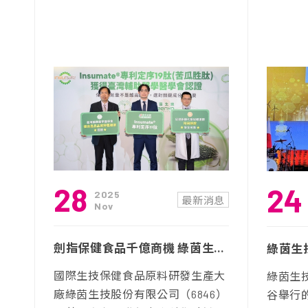
28
24
2025
最新消息
Nov
劍指保健食品千億商機 綠茵生技推Insumate® 專利定序19肽苦瓜胜肽 挾輔助醫學會專業認證，加速插旗台灣與亞太市場版圖
國際生技保健食品原料研發生產大
綠茵生技
廠綠茵生技股份有限公司（6846）
谷舉行