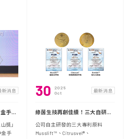
30
2025
最新消息
最新消息
Oct
綠茵生技榮獲第24屆台中金手獎 以科研創新與永續經營閃耀「台中之光」
綠茵生技再創佳績！三大自研原料勇奪烏克蘭國際發明展金牌
玉山獎」
公司自主研發的三大專利原料
中金手
Musslift™、Citrusvel®、