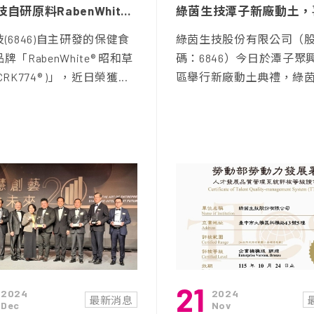
綠茵生技自研原料RabenWhite® 昭和草萃取 榮獲SNQ國家品質標章肯定
(6846)自主研發的保健食
綠茵生技股份有限公司（
「RabenWhite® 昭和草
碼：6846）今日於潭子聚
RK774® )」，近日榮獲...
區舉行新廠動土典禮，綠茵潭
21
2024
2024
最新消息
Dec
Nov