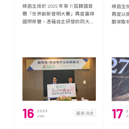
綠茵生技於 2025 年第 11 屆韓國首
綠茵生技
爾「世界創新發明大賽」再度贏得
再度以旗下
國際榮譽，憑藉自主研發的四大...
酮萃取物
16
17
2025
2
最新消息
Jun
J