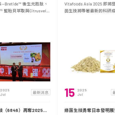
—Bretide™ 後生元胜肽、
Vitafoods Asia 2025 
ft™ 藍貽貝萃取與Citrusvel...
茵生技將帶著最新的科研成果
15
2025
2025
最新消息
Jul
Jul
綠茵生技（6846）再奪2025中科優良廠商創新產品獎