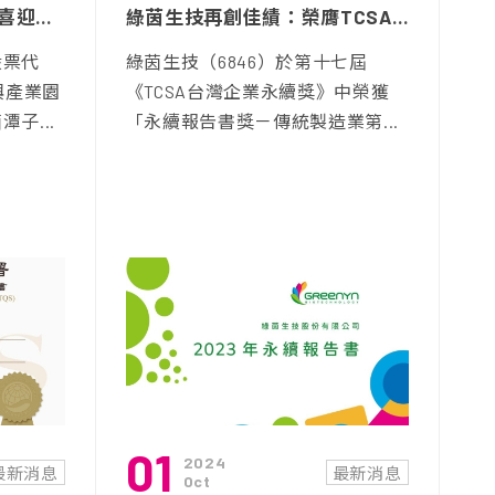
綠茵生技潭子新廠動土，喜迎國際市場大躍升，自研原料推廣亞洲市場有成 新廠產值將翻5倍帶動營收跳躍！
綠茵生技再創佳績：榮膺TCSA「永續報告書金級獎」展現卓越ESG承諾
股票代
綠茵生技（6846）於第十七屆
興產業園
《TCSA台灣企業永續獎》中榮獲
子...
「永續報告書獎－傳統製造業第...
01
2024
最新消息
最新消息
Oct