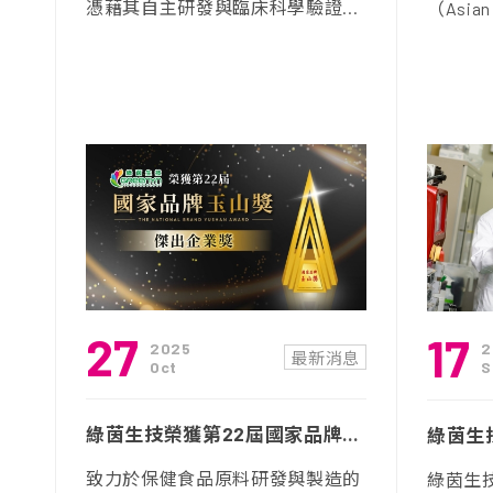
憑藉其自主研發與臨床科學驗證...
（Asian 
27
17
2025
2
最新消息
Oct
S
綠茵生技榮獲第22屆國家品牌玉山獎「傑出企業獎」
致力於保健食品原料研發與製造的
綠茵生