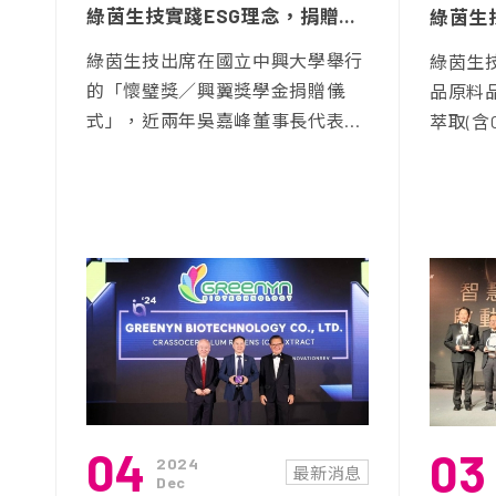
綠茵生技實踐ESG理念，捐贈中興大學「懷璧獎」與「興翼獎學金」
綠茵生技出席在國立中興大學舉行
綠茵生技
的「懷璧獎／興翼獎學金捐贈儀
品原料品牌
式」，近兩年吳嘉峰董事長代表...
萃取(含C
04
03
2024
最新消息
Dec