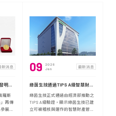
09
2026
最新消息
最新消息
Jan
綠茵四項創新技術獲國際發明展肯定，展現台灣機能性原料研發與應用轉譯實力
綠茵生技通過TIPS A級智慧財產管理驗證 完善研發成果保護，強化企業治理競爭力
屆俄羅斯
綠茵生技正式通過由經濟部推動之
展」再傳
TIPS A級驗證，顯示綠茵生技已建
展...
立可被稽核與運作的智慧財產管...