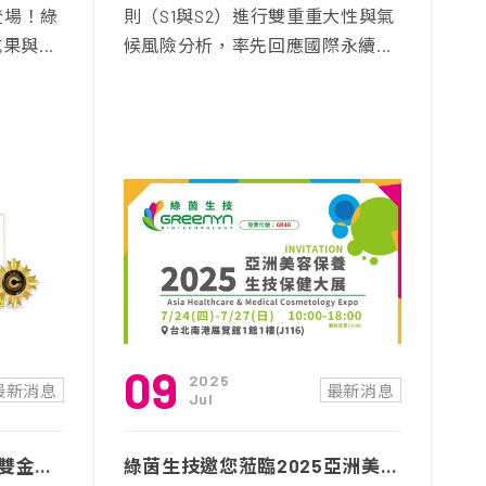
即將登場！綠
則（S1與S2）進行雙重重大性與氣
與...
候風險分析，率先回應國際永續...
09
2025
最新消息
最新消息
Jul
綠茵生技勇奪日本發明展雙金殊榮，兩項創新胜肽技術躍登國際舞台
綠茵生技邀您蒞臨2025亞洲美容保養．生技保健大展