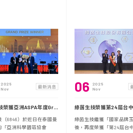
06
2025
2025
最新消息
Nov
Nov
綠茵生技榮獲亞洲ASPA年度Grand Prize首獎 獲中部科學園區推薦參與跨國決選獲國際肯定
（6846）於近日在泰國曼
綠茵生技繼獲「國家品牌
的「亞洲科學園區協會
後，再度榮獲「第24屆台