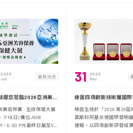
31
2026
2026
最新消息
Jul
Mar
綠茵生技邀您蒞臨2026亞洲美容保養．生技保健大展
亞洲美容保養 · 生技保健大展
綠茵生技於「2026 第29
 ~ 7/19(日) 攤位J606
莫斯科阿基米德國際發明
AM ~ 6:00 PM(最終日展至5...
捷報，以四項創新研發成果參