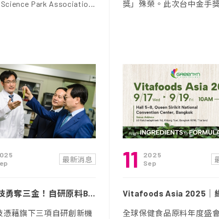
Science Park Associatio...
獎」殊榮。此次台中金手獎表
11
025
2025
最新消息
ep
Sep
綠茵生技勇奪三金！自研原料Bretide、Musslift、Citrusvel在美國AII達文西創新展大放異彩
技憑藉旗下三項自研創新機
全球保健食品原料年度盛