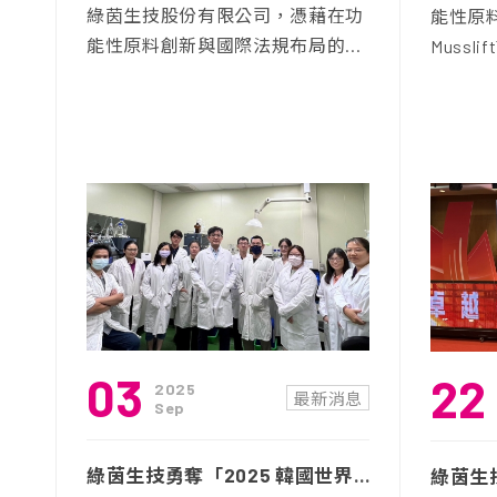
綠茵生技股份有限公司，憑藉在功
能性原料
能性原料創新與國際法規布局的...
Mussli
03
22
2025
最新消息
Sep
綠茵生技勇奪「2025 韓國世界創新發明大賽」四金 科研實力再獲國際讚譽！