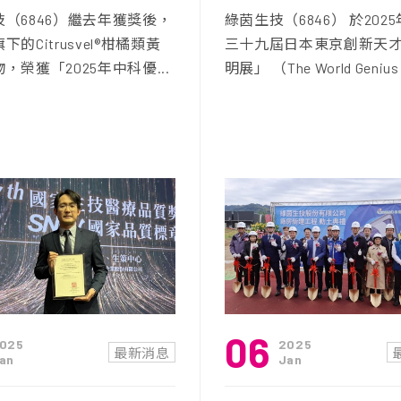
（6846）繼去年獲獎後，
綠茵生技（6846） 於202
的Citrusvel®柑橘類黃
三十九屆日本東京創新天
，榮獲「2025年中科優...
明展」 （The World Genius C
06
025
2025
最新消息
an
Jan