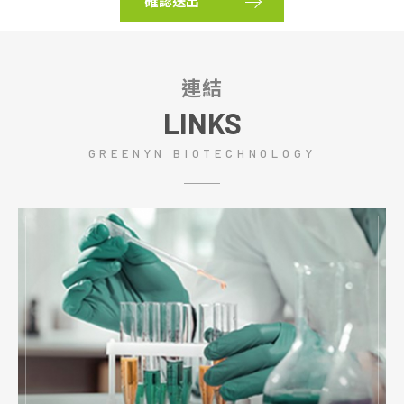
確認送出
連結
LINKS
GREENYN BIOTECHNOLOGY