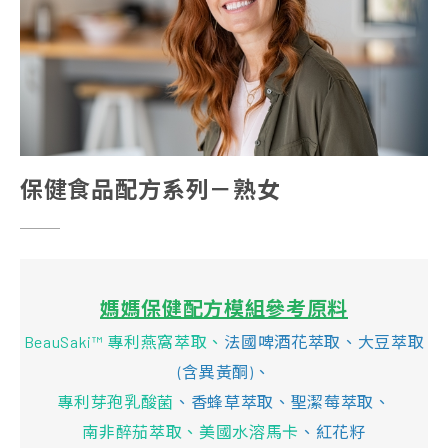
保健食品配方系列－熟女
媽媽保健配方模組參考原料
BeauSaki™ 專利燕窩萃取、
法國啤酒花萃取、大豆萃取
(含異黃酮)、
專利芽孢乳酸菌
、香蜂草萃取、聖潔莓萃取、
南非醉茄萃取
、
美國水溶馬卡
、紅花籽