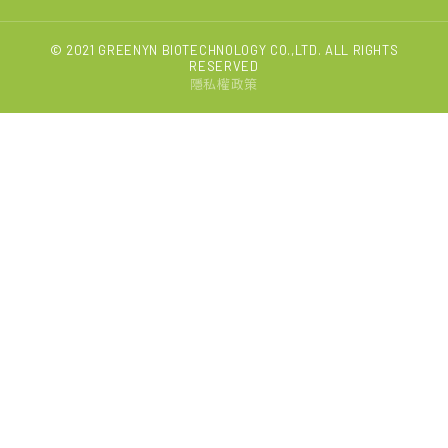
© 2021 GREENYN BIOTECHNOLOGY CO.,LTD. ALL RIGHTS
RESERVED
隱私權政策