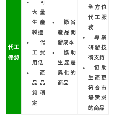
可
全方位
大量
代工服
生產
節省
務
製造
產品開
專業
代
發成本
代工
研發技
工費
協助
優勢
術支持
用低
生產差
協助
產
異化的
生產更
品品
商品
符合市
質穩
場需求
定
的商品