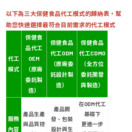
以下為三大保健食品代工模式的歸納表，幫
助您快速選擇最符合目前需求的代工模式
保健食
保健食品
保健食品
品代工
代工ODM
代工CDMO
代工
OEM
（原廠委
（全方位
模式
（原廠
託設計製
委託開發
委託製
造）
與製造）
造）
在ODM代工
產品開
產品生產
基礎下
服務
發、包裝
與品質控
更進一步
內容
設計與生