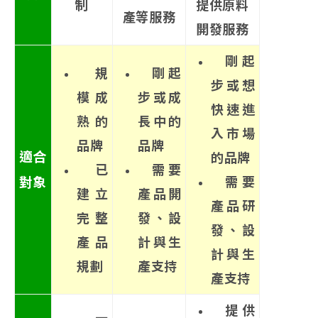
制
提供原料
產等服務
開發服務
剛起
規
剛起
步或想
模成
步或成
快速進
熟的
長中的
入市場
品牌
品牌
適合
的品牌
已
需要
對象
需要
建立
產品開
產品研
完整
發、設
發、設
產品
計與生
計與生
規劃
產支持
產支持
提供