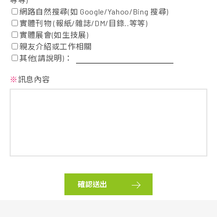
網路自然搜尋(如 Google/Yahoo/Bing 搜尋)
實體刊物 (報紙/雜誌/DM/目錄..等等)
實體展會(如生技展)
親友介紹或工作相關
其他(請說明)：
※
訊息內容
確認送出