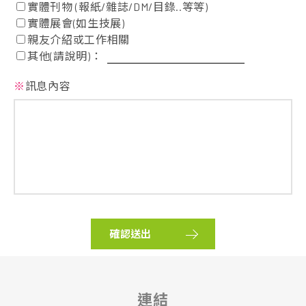
實體刊物 (報紙/雜誌/DM/目錄..等等)
實體展會(如生技展)
親友介紹或工作相關
其他(請說明)：
※
訊息內容
確認送出
連結