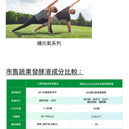
市售蔬果發酵液成分比較
：