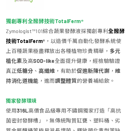
獨創專利全醱酵技術TotalFerm
®
Zymologist™101綜合蔬果發酵液採獨創專利
全醱酵
技術TotalFerm
，以造價千萬自動化發酵系統使
®
上百種蔬果極盡釋放出各種植物珍貴精華，
多元
植化素
及高
SOD-like
全面提升健康，經檢驗驗證
真正
低糖分
、
高纖維
，有助於
促進新陳代謝
，
維
持消化道機能
，進而
調整體質
的營養補給飲。
獨家發酵環境
使用
316L
高價食品級專用不鏽鋼獨家打造「高抗
菌密封發酵槽」，無傳統陶質缸甕、塑料桶、劣
質金屬釀桶等極易滋長壞菌、釋放塑化毒劑等缺