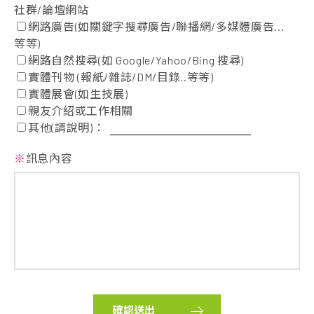
社群/論壇網站
網路廣告(如關鍵字搜尋廣告/聯播網/多媒體廣告...
等等)
網路自然搜尋(如 Google/Yahoo/Bing 搜尋)
實體刊物 (報紙/雜誌/DM/目錄..等等)
實體展會(如生技展)
親友介紹或工作相關
其他(請說明)：
※
訊息內容
確認送出