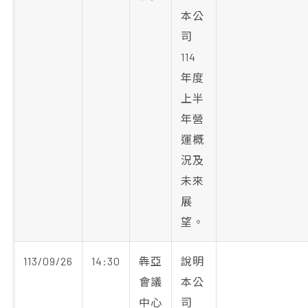
本公
司
114
年度
上半
年營
運概
況及
未來
展
望。
113/09/26
14:30
犇亞
說明
會議
本公
中心
司