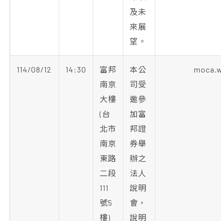
及未
來展
望。
114/08/12
14:30
富邦
本公
moca.
南京
司受
大樓
邀參
(台
加富
北市
邦證
南京
券舉
東路
辦之
二段
法人
111
說明
號5
會，
樓)
說明