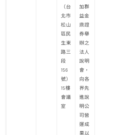
（台
加群
北市
益金
松山
鼎證
區民
券舉
生東
辦之
路三
法人
段
說明
156
會，
號）
向各
15樓
界先
會議
進說
室
明公
司營
運成
果以