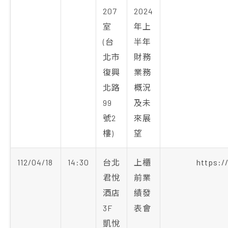
207
2024
室
年上
(台
半年
北市
財務
復興
業務
北路
概況
99
及未
號2
來展
樓)
望
112/04/18
14:30
台北
上櫃
https://
君悅
前業
酒店
績發
3F
表會
凱悅