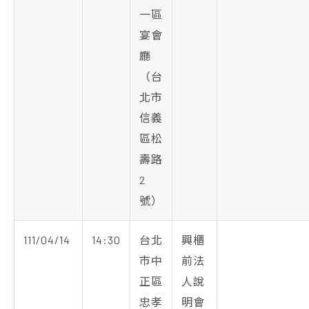
一區
宴會
廳
（台
北市
信義
區松
壽路
2
號）
111/04/14
14:30
台北
興櫃
市中
前法
正區
人說
忠孝
明會