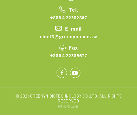
Tel.
+886 4 22382867
E-mail
chief3@greenyn.com.tw
Fax
+886 4 22389677
© 2021 GREENYN BIOTECHNOLOGY CO.,LTD. ALL RIGHTS
RESERVED
隱私權政策